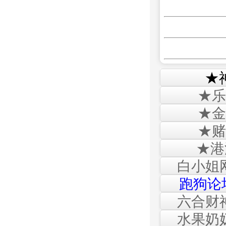
★
★乐
★金
★赌
★港
白小姐
跑狗论
六合财
水果奶