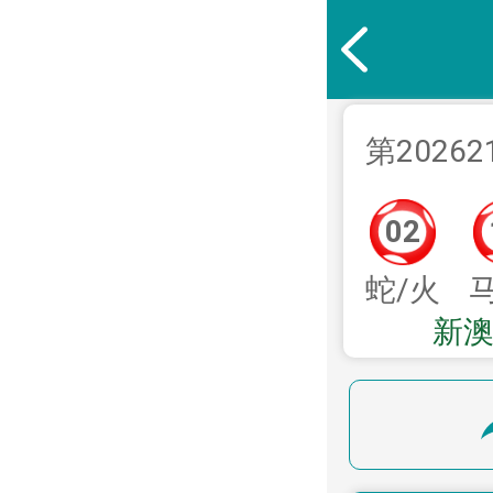
第
20262
02
蛇/火
新澳|