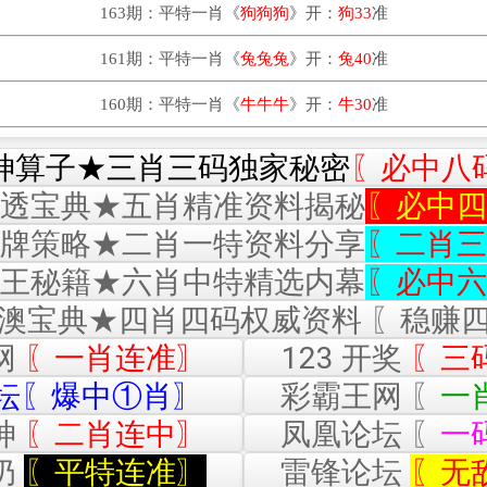
神算子★三肖三码独家秘密
〖必中八
透宝典★五肖精准资料揭秘
〖必中四
牌策略★二肖一特资料分享
〖二肖三
王秘籍★六肖中特精选内幕
〖必中六
澳宝典★四肖四码权威资料 〖稳赚
网
〖一肖连准〗
123 开奖
〖三
坛〖爆中①肖〗
彩霸王网 〖
一
神
〖二肖连中〗
凤凰论坛 〖
一
奶
〖平特连准〗
雷锋论坛
〖无