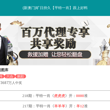
{新澳门}旷日持久【平特一肖】跟上好料
门图库
料
六合
购彩
3687万人中奖