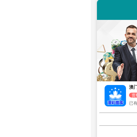
澳
资
访问
已有