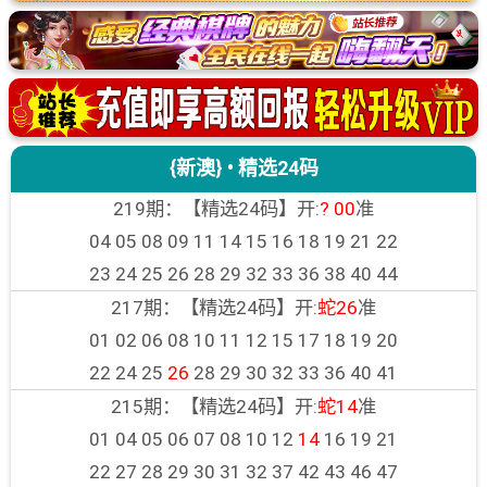
{新澳} • 精选24码
219期：【精选24码】开:
? 00
准
04 05 08 09 11 14 15 16 18 19 21 22
23 24 25 26 28 29 32 33 36 38 40 44
217期：【精选24码】开:
蛇26
准
01 02 06 08 10 11 12 15 17 18 19 20
22 24 25
26
28 29 30 32 33 36 40 41
215期：【精选24码】开:
蛇14
准
01 04 05 06 07 08 10 12
14
16 19 21
22 27 28 29 30 31 32 37 42 43 46 47