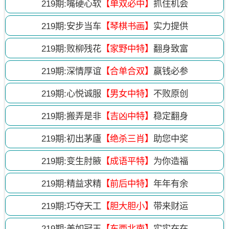
219
期:嘴硬心软
【单双必中】
抓住机会
219
期:安步当车
【琴棋书画】
实力提供
219
期:败柳残花
【家野中特】
翻身致富
219
期:深情厚谊
【合单合双】
赢钱必参
219
期:心悦诚服
【男女中特】
不败原创
219
期:搬弄是非
【吉凶中特】
稳定翻身
219
期:初出茅廬
【绝杀三肖】
助您中奖
219
期:变生肘腋
【成语平特】
为你造福
219
期:精益求精
【前后中特】
年年有余
219
期:巧夺天工
【胆大胆小】
带来财运
219
期:美如冠玉
【东西北南】
实实在在