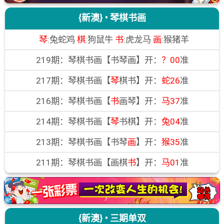
{新澳} • 琴棋书画
琴
:兔蛇鸡
棋
:狗鼠牛
书
:虎龙马
画
:猴猪羊
219期：琴棋书画【书琴画】开：
？00
准
217期：琴棋书画【
琴
棋书】开：
蛇26
准
216期：琴棋书画【
书
画琴】开：
马37
准
214期：琴棋书画【
琴
书棋】开：
兔04
准
213期：琴棋书画【书琴
画
】开：
猴35
准
211期：琴棋书画【画棋
书
】开：
马01
准
{新澳} • 三期单双