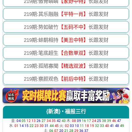
219
期:傲骨嶙嶙
【家野中特】
长跟发财
219
期:其乐融融
【平特一肖】
长跟发财
219
期:势如破竹
【五码不中】
长跟发财
219
期:蚌鹬相持
【美丑中特】
长跟发财
219
期:笔底超生
【合数单双】
长跟发财
219
期:孤陋寡聞
【精选双波】
长跟发财
219
期:察颜观色
【前后中特】
长跟发财
{新澳} • 福报三行
金:
04
05
12 13
26
27
34 35
42
43
木:
08
09
16 17
24
25
38 39
46
47
水:
01
14 15
22
23 30
31
44
45
火:
02
03 10
11
18 19
32 33
40
41 48
49
土:
06
07
20
21 28
29
36 37