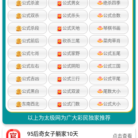
公式杀波
公式男女
绝杀四季
公式双杀
公式杀头
公式合数
公式杀段
公式天地
琴棋书画
公式前后
砍杀三尾
菜肉草肖
公式七肖
公式家野
公式五尾
公式左右
公式阴阳
公式三国
公式吉凶
公式三行
公式平尾
公式黑白
公式双波
尾数大小
东南西北
公式门数
公式大小
以上为太极网为广大彩民独家推荐
95后奇女子躺家10天
点击查看