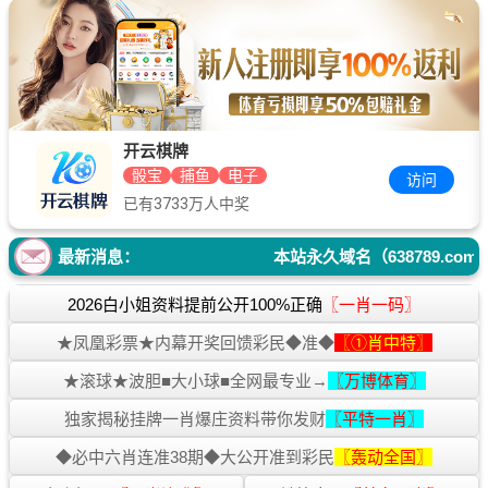
凤凰彩票
时时彩
PK拾
11选5
访问
已有3459万人中奖
最新消息：
本站永久域名（638789.com）
2026白小姐资料提前公开100%正确
〖一肖一码〗
★凤凰彩票★内幕开奖回馈彩民◆准◆
〖①肖中特〗
★滚球★波胆■大小球■全网最专业→
〖万博体育〗
独家揭秘挂牌一肖爆庄资料带你发财
〖平特一肖〗
◆必中六肖连准38期◆大公开准到彩民
〖轰动全国〗