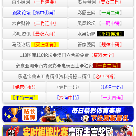
白小姐网
〖一肖连准〗
铁算盘网
〖美女三肖〗
跑狗论坛〖爆中①肖〗
彩霸王网 〖
一肖二码
〗
六合财神
〖二肖连中〗
凤凰论坛 〖
一码中特
〗
彩吧资讯
〖最稳六肖〗
水果奶奶
〖平特连准〗
马经论坛
〖灭庄③肖〗
管家婆网 〖
规律十码〗
118图库118论坛◆澳门六合彩免费
〖资料大全〗
必赢亚洲◆南方双彩◆电玩巴士◆独家
〖一肖二码〗
乐透宝典★五肖精准资料揭秘→精准〖
必中四肖
〗
〖绝密③码〗
〖壹肖一码〗
〖规律十码〗
〖平特一肖〗
〖
六
码
中
特〗
〖一头四码〗