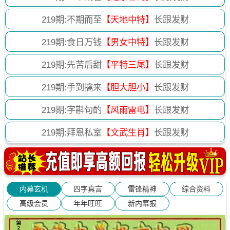
219
期:不期而至
【天地中特】
长跟发财
219
期:食日万钱
【男女中特】
长跟发财
219
期:先苦后甜
【平特三尾】
长跟发财
219
期:手到擒来
【胆大胆小】
长跟发财
219
期:字斟句酌
【风雨雷电】
长跟发财
219
期:拜恩私室
【文武生肖】
长跟发财
内幕玄机
四字真言
雷锋精神
综合资料
高级会员
年年旺旺
新内幕报