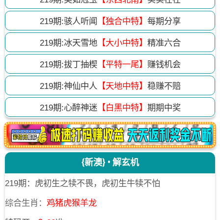
219
期:骇人听闻
【独合中特】
每期分享
219
期:冰天雪地
【大小中特】
精准六合
219
期:拔丁抽楔
【平特一尾】
赚钱机会
219
期:神仙中人
【天地中特】
稳赚不赔
219
期:心醉神迷
【白黑中特】
期期中奖
{新澳} • 解玄机
219期：虎初生之犊不畏，虎初生牛犊不怕
综合生肖：
鸡猪虎猴羊龙